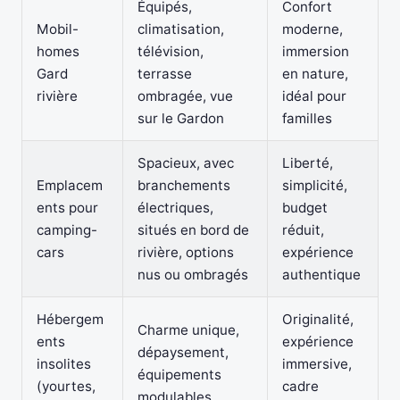
Équipés,
Confort
Mobil-
climatisation,
moderne,
homes
télévision,
immersion
Gard
terrasse
en nature,
rivière
ombragée, vue
idéal pour
sur le Gardon
familles
Spacieux, avec
Liberté,
Emplacem
branchements
simplicité,
ents pour
électriques,
budget
camping-
situés en bord de
réduit,
cars
rivière, options
expérience
nus ou ombragés
authentique
Hébergem
Originalité,
Charme unique,
ents
expérience
dépaysement,
insolites
immersive,
équipements
(yourtes,
cadre
modulables,