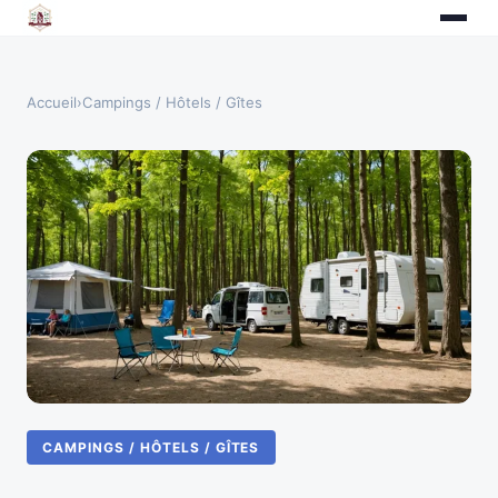
Accueil
›
Campings / Hôtels / Gîtes
CAMPINGS / HÔTELS / GÎTES