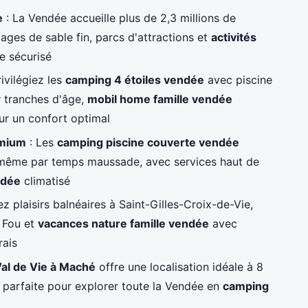
e
: La Vendée accueille plus de 2,3 millions de
ages de sable fin, parcs d'attractions et
activités
e sécurisé
rivilégiez les
camping 4 étoiles vendée
avec piscine
r tranches d'âge,
mobil home famille vendée
ur un confort optimal
emium
: Les
camping piscine couverte vendée
 même par temps maussade, avec services haut de
ndée
climatisé
 plaisirs balnéaires à Saint-Gilles-Croix-de-Vie,
 Fou et
vacances nature famille vendée
avec
rais
al de Vie à Maché
offre une localisation idéale à 8
 parfaite pour explorer toute la Vendée en
camping