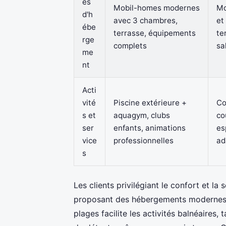
es
Mobil-homes modernes
Mo
d'h
avec 3 chambres,
et
ébe
terrasse, équipements
te
rge
complets
sa
me
nt
Acti
vité
Piscine extérieure +
Co
s et
aquagym, clubs
co
ser
enfants, animations
es
vice
professionnelles
ad
s
Les clients privilégiant le confort et la
proposant des hébergements modernes 
plages facilite les activités balnéaires