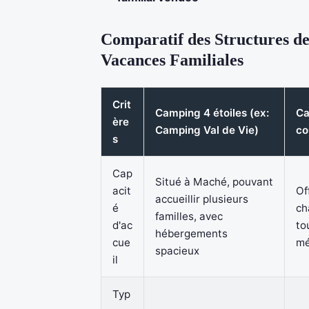
Comparatif des Structures d
Vacances Familiales
Crit
Camping 4 étoiles (ex:
Ca
ère
Camping Val de Vie)
co
s
Cap
Situé à Maché, pouvant
acit
Of
accueillir plusieurs
é
ch
familles, avec
d'ac
to
hébergements
cue
mé
spacieux
il
Typ