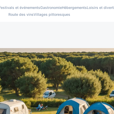
Festivals et événements
Gastronomie
Hébergements
Loisirs et dive
Route des vins
Villages pittoresques