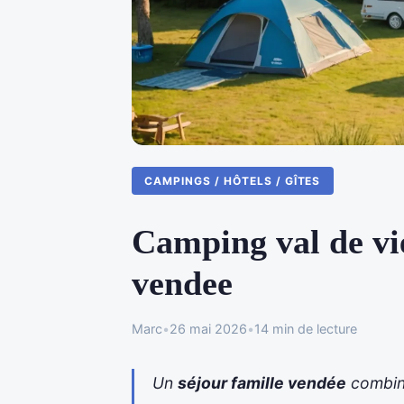
CAMPINGS / HÔTELS / GÎTES
Camping val de vie
vendee
Marc
•
26 mai 2026
•
14 min de lecture
Un
séjour famille vendée
combine