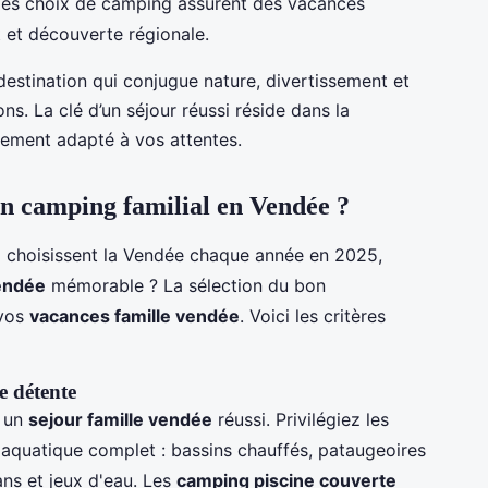
es choix de camping assurent des vacances
t et découverte régionale.
destination qui conjugue nature, divertissement et
ns. La clé d’un séjour réussi réside dans la
issement adapté à vos attentes.
on camping familial en Vendée ?
ui choisissent la Vendée chaque année en 2025,
vendée
mémorable ? La sélection du bon
 vos
vacances famille vendée
. Voici les critères
e détente
r un
sejour famille vendée
réussi. Privilégiez les
aquatique complet : bassins chauffés, pataugeoires
ans et jeux d'eau. Les
camping piscine couverte