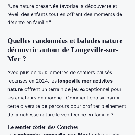
aux poussettes,
"Une nature préservée favorise la découverte et
côtier
h
randon
panneaux
l’éveil des enfants tout en offrant des moments de
des
3
neurs
pédagogiques,
Conches
0
débuta
détente en famille."
paysages marins
nts
Quelles randonnées et balades nature
Famill
découvrir autour de Longeville-sur-
Randonn
es,
8 km, forêt
3
Mer ?
ée en
amate
domaniale,
h
forêt de
urs
observation
e
Avec plus de 15 kilomètres de sentiers balisés
Saint-
nature
oiseaux, terrains
ur
recensés en 2024, les
longeville mer activites
Hilaire-
,
plats
es
nature
offrent un terrain de jeu exceptionnel pour
la-Forêt
enfant
s
les amateurs de marche ! Comment choisir parmi
cette diversité de parcours pour profiter pleinement
Famill
de la richesse naturelle vendéenne en famille ?
Circuit
4 km, observation
es,
1h
Le sentier côtier des Conches
des
ornithologique,
observ
4
La
randonnée Longeville-sur-Mer
la plus prisée