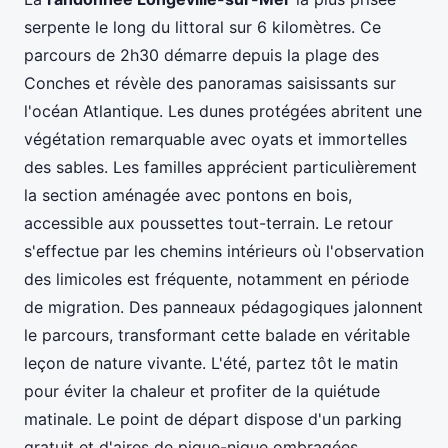
marais et
passerelles,
ateurs
5
étangs
zones humides
d’oisea
serpente le long du littoral sur 6 kilomètres. Ce
ux
parcours de 2h30 démarre depuis la plage des
Conches et révèle des panoramas saisissants sur
l'océan Atlantique. Les dunes protégées abritent une
végétation remarquable avec oyats et immortelles
des sables. Les familles apprécient particulièrement
la section aménagée avec pontons en bois,
accessible aux poussettes tout-terrain. Le retour
s'effectue par les chemins intérieurs où l'observation
des limicoles est fréquente, notamment en période
de migration. Des panneaux pédagogiques jalonnent
le parcours, transformant cette balade en véritable
leçon de nature vivante. L'été, partez tôt le matin
pour éviter la chaleur et profiter de la quiétude
matinale. Le point de départ dispose d'un parking
gratuit et d'aires de pique-nique ombragées.