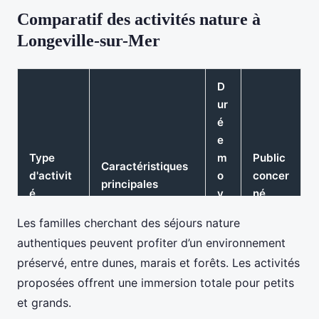
Comparatif des activités nature à
Longeville-sur-Mer
D
ur
é
e
Type
m
Public
Caractéristiques
d'activit
o
concer
principales
é
y
né
e
Les familles cherchant des séjours nature
n
authentiques peuvent profiter d’un environnement
n
préservé, entre dunes, marais et forêts. Les activités
e
proposées offrent une immersion totale pour petits
Famill
et grands.
6 km, accessible
Sentier
2
es,