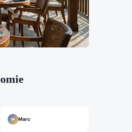
nomie
Marc
M