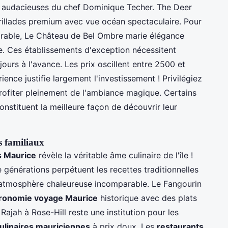
 audacieuses du chef Dominique Techer. The Deer
grillades premium avec vue océan spectaculaire. Pour
ble, Le Château de Bel Ombre marie élégance
. Ces établissements d'exception nécessitent
ours à l'avance. Les prix oscillent entre 2500 et
ence justifie largement l'investissement ! Privilégiez
profiter pleinement de l'ambiance magique. Certains
stituent la meilleure façon de découvrir leur
s familiaux
s Maurice
révèle la véritable âme culinaire de l'île !
générations perpétuent les recettes traditionnelles
atmosphère chaleureuse incomparable. Le Fangourin
ronomie voyage Maurice
historique avec des plats
Rajah à Rose-Hill reste une institution pour les
culinaires mauriciennes
à prix doux. Les
restaurants