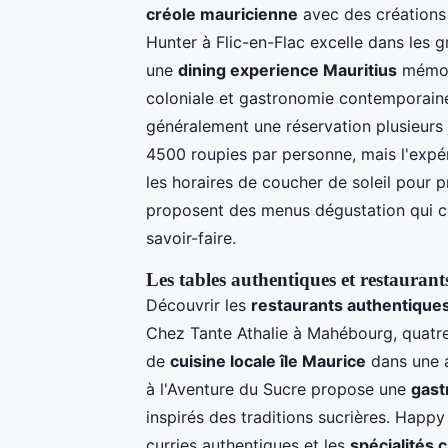
créole mauricienne
avec des créations
Hunter à Flic-en-Flac excelle dans les 
une
dining experience Mauritius
mémora
coloniale et gastronomie contemporaine
généralement une réservation plusieurs j
4500 roupies par personne, mais l'expéri
les horaires de coucher de soleil pour 
proposent des menus dégustation qui con
savoir-faire.
Les tables authentiques et restaurant
Découvrir les
restaurants authentique
Chez Tante Athalie à Mahébourg, quatre 
de
cuisine locale île Maurice
dans une 
à l'Aventure du Sucre propose une
gast
inspirés des traditions sucrières. Happy 
curries authentiques et les
spécialités 