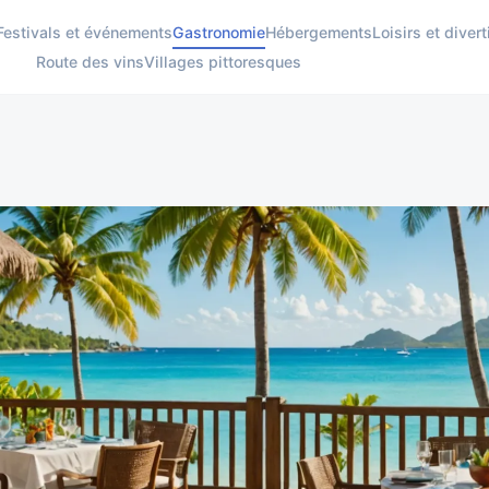
Festivals et événements
Gastronomie
Hébergements
Loisirs et dive
Route des vins
Villages pittoresques